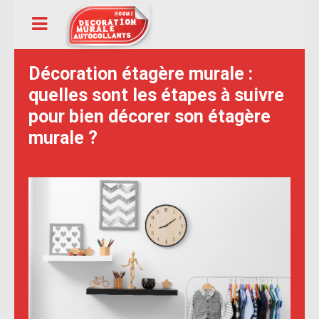
Décoration étagère murale :
quelles sont les étapes à suivre
pour bien décorer son étagère
murale ?